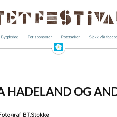
Bygdedag
For sponsorer
Potetsaker
Sjekk vår faceb
A HADELAND OG AND
Fotograf B.T.Stokke