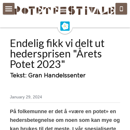
Velkommen
Om festivalen
Endelig fikk vi delt ut 
Stands
hedersprisen "Årets 
Potet 2023"
Hva skjer
Bygdedag
Tekst: Gran Handelssenter
For sponsorer
January 29, 2024
Potetsaker
På folkemunne er det å «være en potet» en 
Sjekk vår facebookside
hedersbetegnelse om noen som kan mye og 
kan brukes til det meste. I vår spesialiserte 
Årets avis