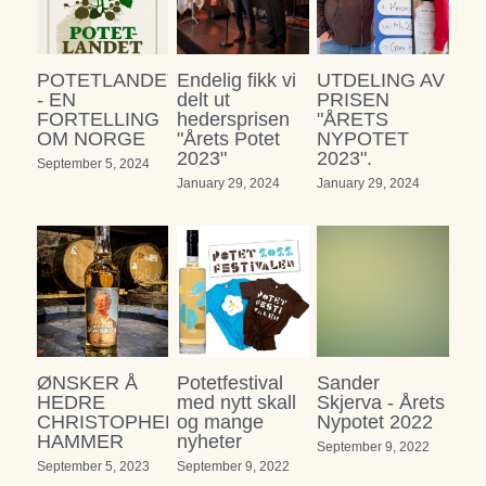
POTETLANDET
Endelig fikk vi
UTDELING AV
- EN
delt ut
PRISEN
FORTELLING
hedersprisen
"ÅRETS
OM NORGE
"Årets Potet
NYPOTET
2023"
2023".
September 5, 2024
January 29, 2024
January 29, 2024
ØNSKER Å
Potetfestival
Sander
HEDRE
med nytt skall
Skjerva - Årets
CHRISTOPHER
og mange
Nypotet 2022
HAMMER
nyheter
September 9, 2022
September 5, 2023
September 9, 2022