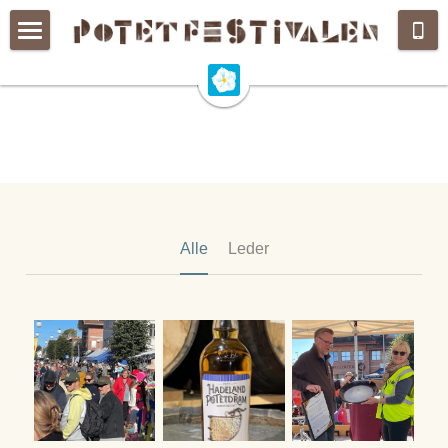
Velkommen
Om festivalen
Stands
Hva skjer
Alle
Leder
Bygdedag
For sponsorer
Potetsaker
Sjekk vår facebookside
Årets avis