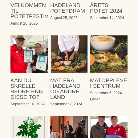
VELKOMMEN
HADELAND
ÅRETS
TIL
POTETDRAM
POTET 2024
Festivalsamarbeid
POTETFESTIVALEN
August 25, 2025
September 14, 2024
August 26, 2025
Kontakt oss
KAN DU
MAT FRA
MATOPPLEVELS
SKRELLE
HADELAND
I SENTRUM
BEDRE ENN
OG ANDRE
September 6, 2024
·
DISSE TO?
LAND
Leder
September 10, 2024
September 7, 2024